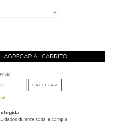
l CP:
CAMBIAR CP
envío
CALCULAR
tal
rotegida
cuidados durante toda la compra.