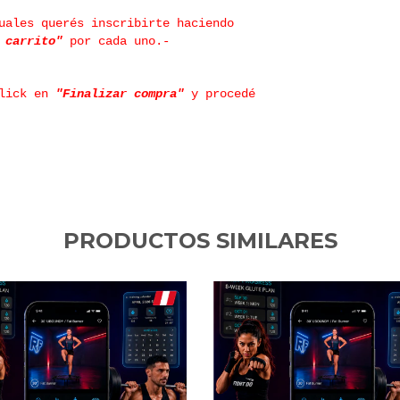
uales querés inscribirte haciendo
l carrito"
por cada uno.-
click en
"Finalizar compra"
y procedé
PRODUCTOS SIMILARES