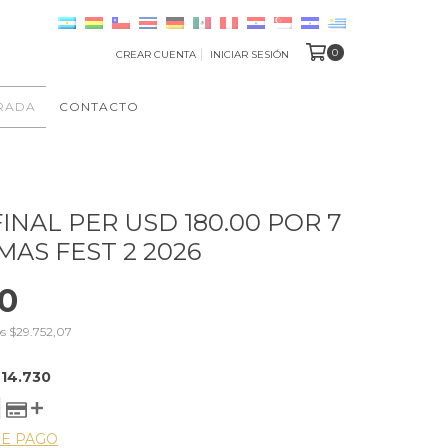
0
CREAR CUENTA
INICIAR SESIÓN
RADA
CONTACTO
INAL PER USD 180.00 POR 7
AS FEST 2 2026
0
os
$29.752,07
14.730
DE PAGO