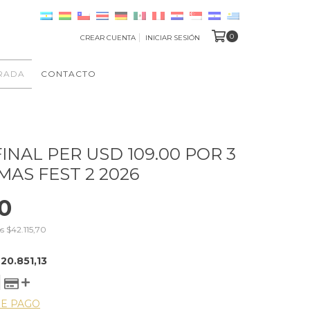
0
CREAR CUENTA
INICIAR SESIÓN
RADA
CONTACTO
INAL PER USD 109.00 POR 3
AS FEST 2 2026
0
os
$42.115,70
20.851,13
DE PAGO