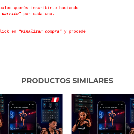
uales querés inscribirte haciendo
l carrito"
por cada uno.-
click en
"Finalizar compra"
y procedé
PRODUCTOS SIMILARES