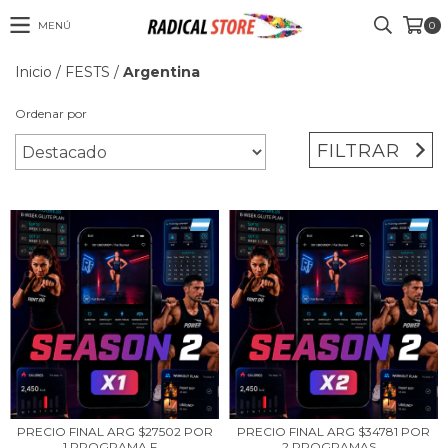
MENÚ
0
Inicio
/
FESTS
/
Argentina
Ordenar por
FILTRAR
PRECIO FINAL ARG $27502 POR
PRECIO FINAL ARG $34781 POR
1 PROGRAMA F...
2 PROGRAMAS...