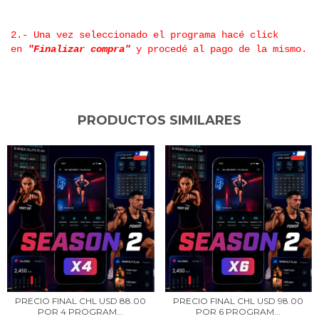
2.- Una vez seleccionado el programa hacé click
en
"Finalizar compra"
y procedé al pago de la mismo.
PRODUCTOS SIMILARES
PRECIO FINAL CHL USD 88.00
PRECIO FINAL CHL USD 98.00
POR 4 PROGRAM...
POR 6 PROGRAM...