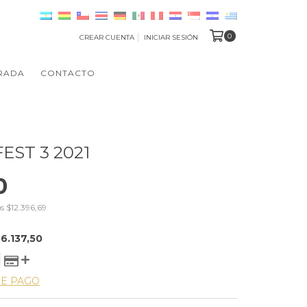
0
CREAR CUENTA
INICIAR SESIÓN
RADA
CONTACTO
EST 3 2021
0
os
$12.396,69
6.137,50
DE PAGO