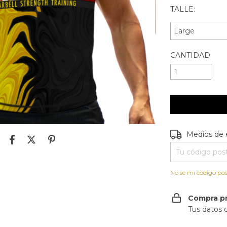
TALLE:
CANTIDAD
Entregas para e
Medios de 
No sé mi código pos
Compra p
Tus datos 