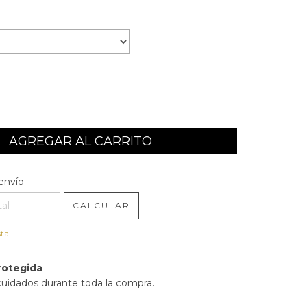
l CP:
CAMBIAR CP
envío
CALCULAR
tal
rotegida
cuidados durante toda la compra.