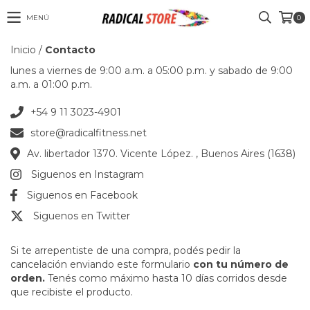
MENÚ
0
Inicio
/
Contacto
lunes a viernes de 9:00 a.m. a 05:00 p.m. y sabado de 9:00
a.m. a 01:00 p.m.
+54 9 11 3023-4901
store@radicalfitness.net
Av. libertador 1370. Vicente López. , Buenos Aires (1638)
Siguenos en Instagram
Siguenos en Facebook
Siguenos en Twitter
Si te arrepentiste de una compra, podés pedir la
cancelación enviando este formulario
con tu número de
orden.
Tenés como máximo hasta 10 días corridos desde
que recibiste el producto.