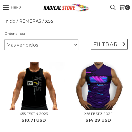
MENÚ
0
Inicio
/
REMERAS
/
X55
Ordenar por
FILTRAR
X55 FEST 4 2023
X55 FEST 3 2024
$10.71 USD
$14.29 USD