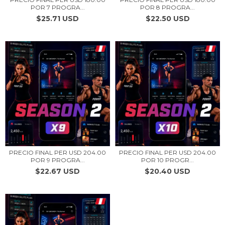
POR 7 PROGRA...
POR 8 PROGRA...
$25.71 USD
$22.50 USD
PRECIO FINAL PER USD 204.00
PRECIO FINAL PER USD 204.00
POR 9 PROGRA...
POR 10 PROGR...
$22.67 USD
$20.40 USD