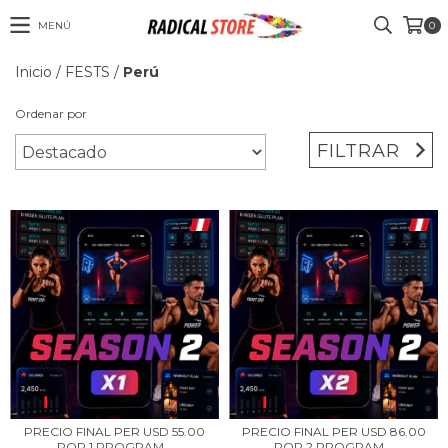
MENÚ
0
Inicio
/
FESTS
/
Perú
Ordenar por
FILTRAR
PRECIO FINAL PER USD 55.00
PRECIO FINAL PER USD 86.00
POR 1 PROGRAM...
POR 2 PROGRAM...