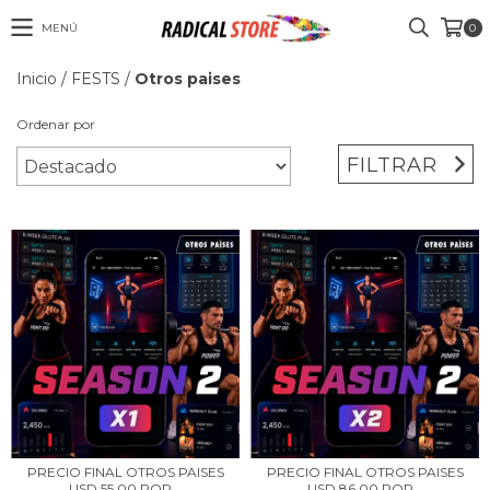
MENÚ
0
Inicio
/
FESTS
/
Otros paises
Ordenar por
FILTRAR
PRECIO FINAL OTROS PAISES
PRECIO FINAL OTROS PAISES
USD 55.00 POR...
USD 86.00 POR...